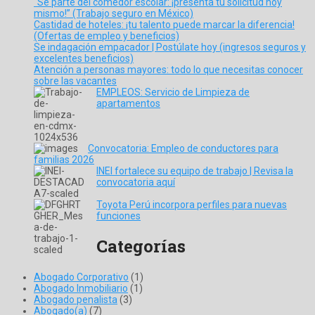
“Sé parte del comedor escolar: ¡presenta tu solicitud hoy
mismo!” (Trabajo seguro en México)
Castidad de hoteles: ¡tu talento puede marcar la diferencia!
(Ofertas de empleo y beneficios)
Se indagación empacador | Postúlate hoy (ingresos seguros y
excelentes beneficios)
Atención a personas mayores: todo lo que necesitas conocer
sobre las vacantes
EMPLEOS: Servicio de Limpieza de
apartamentos
Convocatoria: Empleo de conductores para
familias 2026
INEI fortalece su equipo de trabajo | Revisa la
convocatoria aquí
Toyota Perú incorpora perfiles para nuevas
funciones
Categorías
Abogado Corporativo
(1)
Abogado Inmobiliario
(1)
Abogado penalista
(3)
Abogado(a)
(7)