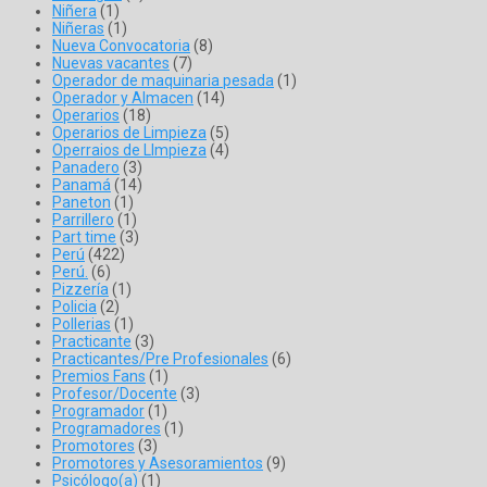
Niñera
(1)
Niñeras
(1)
Nueva Convocatoria
(8)
Nuevas vacantes
(7)
Operador de maquinaria pesada
(1)
Operador y Almacen
(14)
Operarios
(18)
Operarios de Limpieza
(5)
Operraios de LImpieza
(4)
Panadero
(3)
Panamá
(14)
Paneton
(1)
Parrillero
(1)
Part time
(3)
Perú
(422)
Perú.
(6)
Pizzería
(1)
Policia
(2)
Pollerias
(1)
Practicante
(3)
Practicantes/Pre Profesionales
(6)
Premios Fans
(1)
Profesor/Docente
(3)
Programador
(1)
Programadores
(1)
Promotores
(3)
Promotores y Asesoramientos
(9)
Psicólogo(a)
(1)