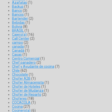
Azafatas
(1)
Backus
(1)
Banco
(3)
Bancos
(1)
Bartender
(2)
Bebidas
(1)
Bolivia
(8)
BRASIL
(1)
Cajero(a)
(16)
Call Center
(2)
campo
(2)
canada
(1)
Canadá
(1)
Casas
(1)
Centro Comercial
(1)
Chef panadero
(2)
Chef y Ayudante de cocina
(7)
Chile
(62)
Chocolate
(1)
Chofer A2B
(1)
Chofer Almacenista
(1)
Chofer de Hoteles
(1)
Chofer de Mudanza
(1)
Chofer de Reparto
(2)
Choferes
(18)
COCACOLA
(1)
Cocina
(27)
Cocinero(a)
(6)