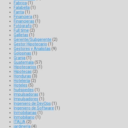
Fabrica
(1)
Falabella
(1)
Fanta
(1)
Financiera
(1)
Financieras
(1)
Fotógrafo
(1)
Full time
(2)
Galletas
(1)
Gerente/Subgerente
(2)
Gestor Hipotecario
(1)
Gestores y Analistas
(9)
Golosinas
(1)
Granja
(1)
Guatemala
(57)
Hipotecarios
(1)
Hipotecas
(2)
Honduras
(3)
Hotelería
(2)
Hoteles
(5)
huéspedes
(1)
Impulsadoras
(1)
Impulsadores
(1)
Ingeniero de DevOps
(1)
Ingeniero de Software
(1)
Inmobiliarias
(1)
Inmobiliario
(1)
ITALIA
(2)
jardinería
(4)