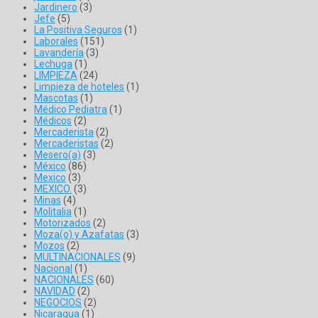
Jardinero
(3)
Jefe
(5)
La Positiva Seguros
(1)
Laborales
(151)
Lavandería
(3)
Lechuga
(1)
LIMPIEZA
(24)
Limpieza de hoteles
(1)
Mascotas
(1)
Médico Pediatra
(1)
Médicos
(2)
Mercaderista
(2)
Mercaderistas
(2)
Mesero(a)
(3)
México
(86)
Mexico
(3)
MEXICO.
(3)
Minas
(4)
Molitalia
(1)
Motorizados
(2)
Moza(o) y Azafatas
(3)
Mozos
(2)
MULTINACIONALES
(9)
Nacional
(1)
NACIONALES
(60)
NAVIDAD
(2)
NEGOCIOS
(2)
Nicaragua
(1)