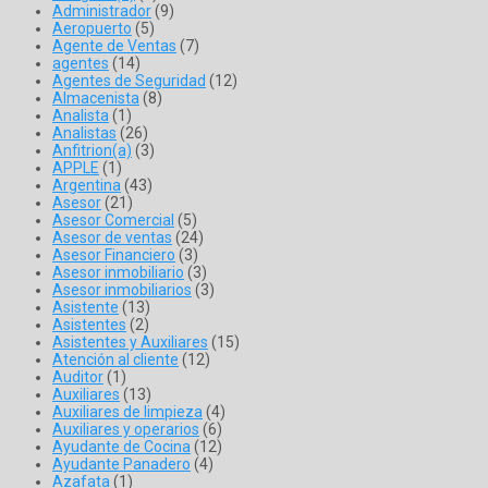
Administrador
(9)
Aeropuerto
(5)
Agente de Ventas
(7)
agentes
(14)
Agentes de Seguridad
(12)
Almacenista
(8)
Analista
(1)
Analistas
(26)
Anfitrion(a)
(3)
APPLE
(1)
Argentina
(43)
Asesor
(21)
Asesor Comercial
(5)
Asesor de ventas
(24)
Asesor Financiero
(3)
Asesor inmobiliario
(3)
Asesor inmobiliarios
(3)
Asistente
(13)
Asistentes
(2)
Asistentes y Auxiliares
(15)
Atención al cliente
(12)
Auditor
(1)
Auxiliares
(13)
Auxiliares de limpieza
(4)
Auxiliares y operarios
(6)
Ayudante de Cocina
(12)
Ayudante Panadero
(4)
Azafata
(1)