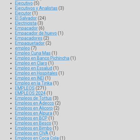
Ejecutivo
(5)
Ejecutivos y Analistas
(3)
Ejecutor
(1)
El Salvador
(24)
Electricista
(3)
Empacador
(6)
Empacador de huevo
(1)
Empacadores
(2)
Empaquetador
(2)
empleo
(7)
Empleo Cuna Mas
(1)
Empleo en Banco Pichincha
(1)
Empleo en Claro
(1)
Empleo en Essalud
(1)
Empleo en Hospitales
(1)
Empleo en INEI
(1)
Empleo en la Tinka
(1)
EMPLEOS
(271)
EMPLEOS 2024
(1)
Empleos de Tottus
(3)
Empleos en Adecco
(2)
Empleos en Alicorp
(2)
Empleos en Alpura
(1)
Empleos en BCP
(1)
Empleos en Besco
(1)
Empleos en Bimbo
(1)
Empleos en CIVA
(1)
Empleos en Coca Cola
(1)