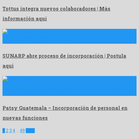
Tottus integra nuevos colaboradores | Más
información aquí
La Superintendencia Nacional de los Registros Públicos (SUNARP)
ha publicado una nueva convocatoria …
SUNARP abre proceso de incorporación | Postula
aquí
Patsy Guatemala ha puesto en marcha una nueva convocatoria
laboral para personas interesadas …
Patsy Guatemala – Incorporación de personal en
nuevas funciones
Paginación
1
2
3
4
…
49
Next