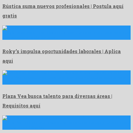
Rústica suma nuevos profesionales | Postula aquí
gratis
Roky’s ha lanzado una nueva convocatoria de empleo para personas
interesadas en incorporarse …
Roky’s impulsa oportunidades laborales | Aplica
aquí
Plaza Vea ha dado a conocer una nueva convocatoria laboral para
fortalecer sus …
Plaza Vea busca talento para diversas áreas |
Requisitos aquí
Tottus Perú continúa ampliando su equipo de trabajo y ha anunciado
nuevas oportunidades …