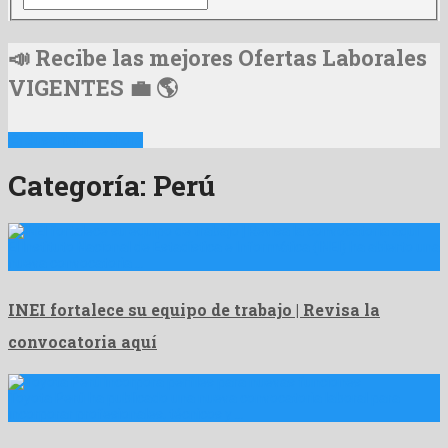
📣 Recibe las mejores Ofertas Laborales
VIGENTES 💼 🌎
📩 Suscribirme Ahora
Categoría:
Perú
El Instituto Nacional de Estadística e Informática (INEI) ha abierto una
nueva convocatoria …
INEI fortalece su equipo de trabajo | Revisa la
convocatoria aquí
Toyota Perú ha publicado una nueva convocatoria laboral para
incorporar profesionales, técnicos y …