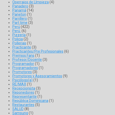
Operraios de LImpieza
(4)
Panadero
(3)
Panamá
(14)
Paneton
(1)
Parrillero
(1)
Part time
(3)
Perú
(422)
Perú.
(6)
Pizzería
(1)
Policia
(2)
Pollerias
(1)
Practicante
(3)
Practicantes/Pre Profesionales
(6)
Premios Fans
(1)
Profesor/Docente
(3)
Programador
(1)
Programadores
(1)
Promotores
(3)
Promotores y Asesoramientos
(9)
Psicólogo(a)
(1)
RE/MAX
(1)
Recepcionista
(3)
Reponedores
(1)
Representante
(1)
República Dominicana
(1)
Restaurantes
(5)
SALUD
(8)
Samsung
(1)