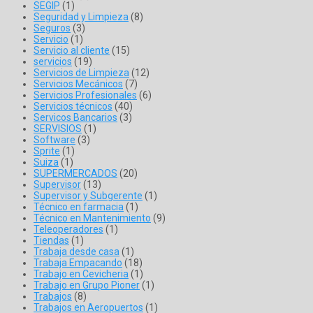
SEGIP
(1)
Seguridad y Limpieza
(8)
Seguros
(3)
Servicio
(1)
Servicio al cliente
(15)
servicios
(19)
Servicios de Limpieza
(12)
Servicios Mecánicos
(7)
Servicios Profesionales
(6)
Servicios técnicos
(40)
Servicos Bancarios
(3)
SERVISIOS
(1)
Software
(3)
Sprite
(1)
Suiza
(1)
SUPERMERCADOS
(20)
Supervisor
(13)
Supervisor y Subgerente
(1)
Técnico en farmacia
(1)
Técnico en Mantenimiento
(9)
Teleoperadores
(1)
Tiendas
(1)
Trabaja desde casa
(1)
Trabaja Empacando
(18)
Trabajo en Cevicheria
(1)
Trabajo en Grupo Pioner
(1)
Trabajos
(8)
Trabajos en Aeropuertos
(1)