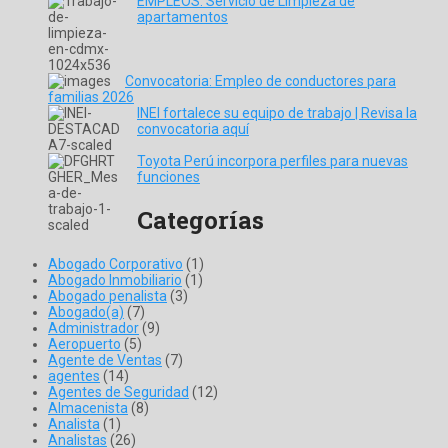
EMPLEOS: Servicio de Limpieza de
apartamentos
Convocatoria: Empleo de conductores para
familias 2026
INEI fortalece su equipo de trabajo | Revisa la
convocatoria aquí
Toyota Perú incorpora perfiles para nuevas
funciones
Categorías
Abogado Corporativo
(1)
Abogado Inmobiliario
(1)
Abogado penalista
(3)
Abogado(a)
(7)
Administrador
(9)
Aeropuerto
(5)
Agente de Ventas
(7)
agentes
(14)
Agentes de Seguridad
(12)
Almacenista
(8)
Analista
(1)
Analistas
(26)