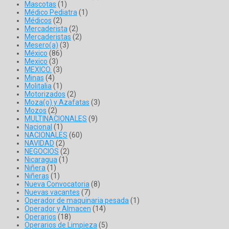
Mascotas
(1)
Médico Pediatra
(1)
Médicos
(2)
Mercaderista
(2)
Mercaderistas
(2)
Mesero(a)
(3)
México
(86)
Mexico
(3)
MEXICO.
(3)
Minas
(4)
Molitalia
(1)
Motorizados
(2)
Moza(o) y Azafatas
(3)
Mozos
(2)
MULTINACIONALES
(9)
Nacional
(1)
NACIONALES
(60)
NAVIDAD
(2)
NEGOCIOS
(2)
Nicaragua
(1)
Niñera
(1)
Niñeras
(1)
Nueva Convocatoria
(8)
Nuevas vacantes
(7)
Operador de maquinaria pesada
(1)
Operador y Almacen
(14)
Operarios
(18)
Operarios de Limpieza
(5)