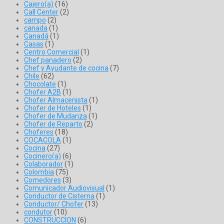
Cajero(a)
(16)
Call Center
(2)
campo
(2)
canada
(1)
Canadá
(1)
Casas
(1)
Centro Comercial
(1)
Chef panadero
(2)
Chef y Ayudante de cocina
(7)
Chile
(62)
Chocolate
(1)
Chofer A2B
(1)
Chofer Almacenista
(1)
Chofer de Hoteles
(1)
Chofer de Mudanza
(1)
Chofer de Reparto
(2)
Choferes
(18)
COCACOLA
(1)
Cocina
(27)
Cocinero(a)
(6)
Colaborador
(1)
Colombia
(75)
Comedores
(3)
Comunicador Audiovisual
(1)
Conductor de Cisterna
(1)
Conductor/ Chofer
(13)
condutor
(10)
CONSTRUCCION
(6)