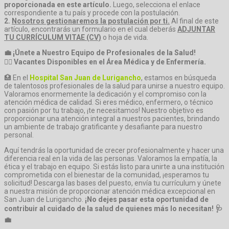
proporcionada en este artículo.
Luego, selecciona el enlace
correspondiente a tu país y procede con la postulación.
2.
Nosotros gestionaremos la postulación por ti.
Al final de este
artículo, encontrarás un formulario en el cual deberás
ADJUNTAR
TU CURRÍCULUM VITAE (CV)
o hoja de vida.
💼 ¡Únete a Nuestro Equipo de Profesionales de la Salud!
👩‍⚕️
Vacantes Disponibles en el Área Médica y de Enfermería.
🏥 En el
Hospital San Juan de Lurigancho
, estamos en búsqueda
de talentosos profesionales de la salud para unirse a nuestro equipo.
Valoramos enormemente la dedicación y el compromiso con la
atención médica de calidad. Si eres médico, enfermero, o técnico
con pasión por tu trabajo, ¡te necesitamos! Nuestro objetivo es
proporcionar una atención integral a nuestros pacientes, brindando
un ambiente de trabajo gratificante y desafiante para nuestro
personal.
Aquí tendrás la oportunidad de crecer profesionalmente y hacer una
diferencia real en la vida de las personas. Valoramos la empatía, la
ética y el trabajo en equipo. Si estás listo para unirte a una institución
comprometida con el bienestar de la comunidad, ¡esperamos tu
solicitud! Descarga las bases del puesto, envía tu currículum y únete
a nuestra misión de proporcionar atención médica excepcional en
San Juan de Lurigancho.
¡No dejes pasar esta oportunidad de
contribuir al cuidado de la salud de quienes más lo necesitan! 🩺
💼