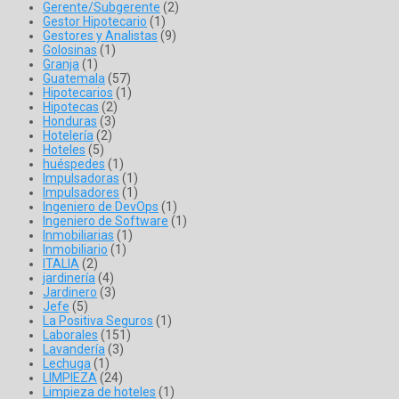
Gerente/Subgerente
(2)
Gestor Hipotecario
(1)
Gestores y Analistas
(9)
Golosinas
(1)
Granja
(1)
Guatemala
(57)
Hipotecarios
(1)
Hipotecas
(2)
Honduras
(3)
Hotelería
(2)
Hoteles
(5)
huéspedes
(1)
Impulsadoras
(1)
Impulsadores
(1)
Ingeniero de DevOps
(1)
Ingeniero de Software
(1)
Inmobiliarias
(1)
Inmobiliario
(1)
ITALIA
(2)
jardinería
(4)
Jardinero
(3)
Jefe
(5)
La Positiva Seguros
(1)
Laborales
(151)
Lavandería
(3)
Lechuga
(1)
LIMPIEZA
(24)
Limpieza de hoteles
(1)