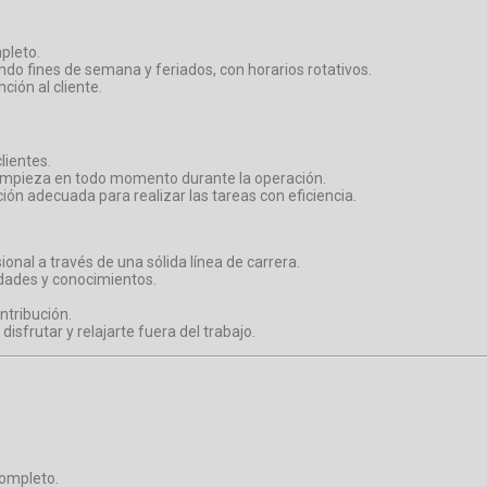
pleto.
ndo fines de semana y feriados, con horarios rotativos.
ión al cliente.
lientes.
limpieza en todo momento durante la operación.
ón adecuada para realizar las tareas con eficiencia.
nal a través de una sólida línea de carrera.
idades y conocimientos.
ntribución.
sfrutar y relajarte fuera del trabajo.
completo.