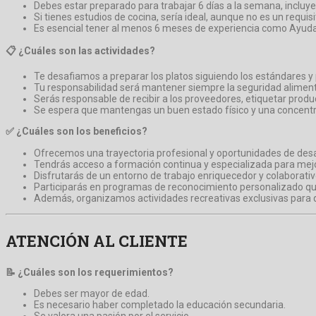
Debes estar preparado para trabajar 6 días a la semana, incluye
Si tienes estudios de cocina, sería ideal, aunque no es un requis
Es esencial tener al menos 6 meses de experiencia como Ayuda
📋 ¿Cuáles son las actividades?
Te desafiamos a preparar los platos siguiendo los estándares y
Tu responsabilidad será mantener siempre la seguridad alimenta
Serás responsable de recibir a los proveedores, etiquetar produ
Se espera que mantengas un buen estado físico y una concentrac
✅ ¿Cuáles son los beneficios?
Ofrecemos una trayectoria profesional y oportunidades de desa
Tendrás acceso a formación continua y especializada para mejor
Disfrutarás de un entorno de trabajo enriquecedor y colaborativ
Participarás en programas de reconocimiento personalizado qu
Además, organizamos actividades recreativas exclusivas para q
ATENCIÓN AL CLIENTE
📝 ¿Cuáles son los requerimientos?
Debes ser mayor de edad.
Es necesario haber completado la educación secundaria.
Se valora una pasión por el servicio.