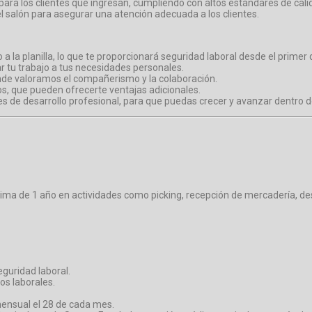
ra los clientes que ingresan, cumpliendo con altos estándares de calida
el salón para asegurar una atención adecuada a los clientes.
 la planilla, lo que te proporcionará seguridad laboral desde el primer d
ar tu trabajo a tus necesidades personales.
onde valoramos el compañerismo y la colaboración.
s, que pueden ofrecerte ventajas adicionales.
s de desarrollo profesional, para que puedas crecer y avanzar dentro d
nima de 1 año en actividades como picking, recepción de mercadería, de
eguridad laboral.
os laborales.
mensual el 28 de cada mes.