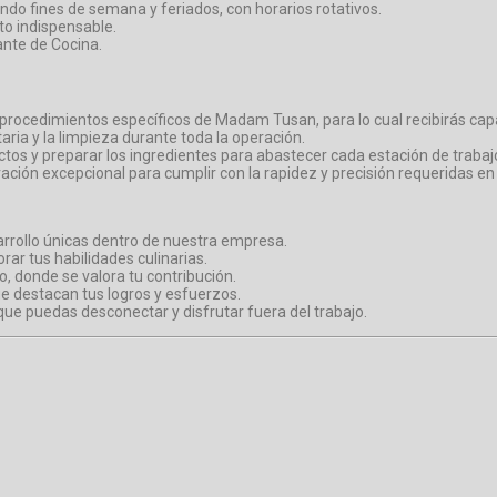
ndo fines de semana y feriados, con horarios rotativos.
ito indispensable.
nte de Cocina.
 procedimientos específicos de Madam Tusan, para lo cual recibirás cap
ria y la limpieza durante toda la operación.
ctos y preparar los ingredientes para abastecer cada estación de trabaj
ión excepcional para cumplir con la rapidez y precisión requeridas en 
rrollo únicas dentro de nuestra empresa.
ar tus habilidades culinarias.
o, donde se valora tu contribución.
e destacan tus logros y esfuerzos.
ue puedas desconectar y disfrutar fuera del trabajo.