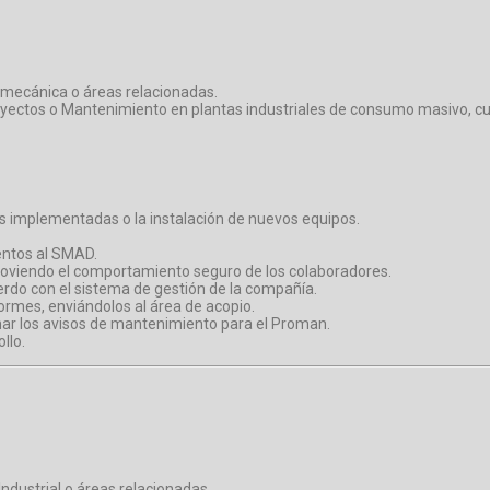
, mecánica o áreas relacionadas.
ectos o Mantenimiento en plantas industriales de consumo masivo, cui
as implementadas o la instalación de nuevos equipos.
entos al SMAD.
moviendo el comportamiento seguro de los colaboradores.
rdo con el sistema de gestión de la compañía.
ormes, enviándolos al área de acopio.
nar los avisos de mantenimiento para el Proman.
llo.
Industrial o áreas relacionadas.