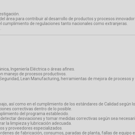
estigación.
del área para contribuir al desarrollo de productos y procesos innovador
el cumplimiento de regulaciones tanto nacionales como extranjeras.
.
nica, Ingeniería Eléctrica o áreas afines.
con manejo de procesos productivos.
 Seguridad, Lean Manufacturing, herramientas de mejora de procesos 
abajo, así como en el cumplimiento de los estándares de Calidad según l
iones correctivas dentro de lo posible.
mplimiento del programa establecido.
s, detectar desviaciones y tomar medidas correctivas según sea necesari
rar la limpieza y lubricación adecuada.
ros y proveedores especializados.
órdenes de fabricación, consumos, paradas de planta, fallas de equipo e