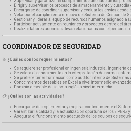
Supervisar y garantizar el cumplimiento adecuado de los proced
Dirigir y supervisar los procesos de almacenamiento y custodia
Encargarse de coordinar, supervisar y evaluar los envíos desde e
Velar por el cumplimiento efectivo del Sistema de Gestión de Se
Gestionar y liderar al equipo de recursos humanos asignado a s
Participar activamente en reuniones y proyectos dentro del áre
Realizar labores administrativas relacionadas con el personal a 
COORDINADOR DE SEGURIDAD
📝
¿Cuáles son los requerimientos?
Se requiere ser profesional en Ingeniería Industrial, Ingeniería de
Se valora el conocimiento en la interpretación de normas in
Se prefiere tener formación como auditor interno de Sistemas 
Conocimientos deseables en Excel a nivel intermedio-avanzado
Dominio deseable del idioma inglés a nivel intermedio.
📋
¿Cuáles son las actividades?
Encargarse de implementar y mejorar continuamente el Sistema 
Garantizar la calidad y la actualización oportuna de los «IPER»
Asegurar el funcionamiento adecuado de los equipos de segurid