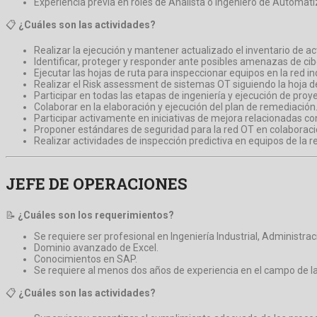
Experiencia previa en roles de Analista o Ingeniero de Automat
📋
¿Cuáles son las actividades?
Realizar la ejecución y mantener actualizado el inventario de a
Identificar, proteger y responder ante posibles amenazas de ci
Ejecutar las hojas de ruta para inspeccionar equipos en la red ind
Realizar el Risk assessment de sistemas OT siguiendo la hoja de
Participar en todas las etapas de ingeniería y ejecución de pro
Colaborar en la elaboración y ejecución del plan de remediación
Participar activamente en iniciativas de mejora relacionadas co
Proponer estándares de seguridad para la red OT en colaboració
Realizar actividades de inspección predictiva en equipos de la r
JEFE DE OPERACIONES
📝
¿Cuáles son los requerimientos?
Se requiere ser profesional en Ingeniería Industrial, Administraci
Dominio avanzado de Excel.
Conocimientos en SAP.
Se requiere al menos dos años de experiencia en el campo de l
📋
¿Cuáles son las actividades?