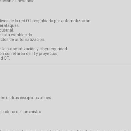
ización es deseable.
ctivos de la red OT respaldada por automatización.
berataques.
ustrial.
 ruta establecida.
yectos de automatización.
.
n la automatización y ciberseguridad.
n con el área de TI y proyectos.
ed OT.
ón u otras disciplinas afines.
a cadena de suministro.