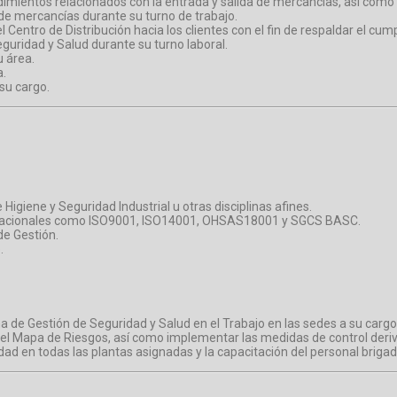
imientos relacionados con la entrada y salida de mercancías, así como 
 de mercancías durante su turno de trabajo.
l Centro de Distribución hacia los clientes con el fin de respaldar el cu
guridad y Salud durante su turno laboral.
u área.
a.
su cargo.
 Higiene y Seguridad Industrial u otras disciplinas afines.
ternacionales como ISO9001, ISO14001, OHSAS18001 y SGCS BASC.
de Gestión.
.
de Gestión de Seguridad y Salud en el Trabajo en las sedes a su cargo
 y el Mapa de Riesgos, así como implementar las medidas de control der
ad en todas las plantas asignadas y la capacitación del personal briga