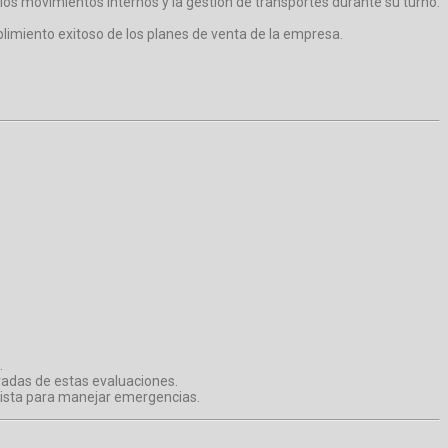
los movimientos internos y la gestión de transportes durante su turno.
mplimiento exitoso de los planes de venta de la empresa.
.
ivadas de estas evaluaciones.
dista para manejar emergencias.