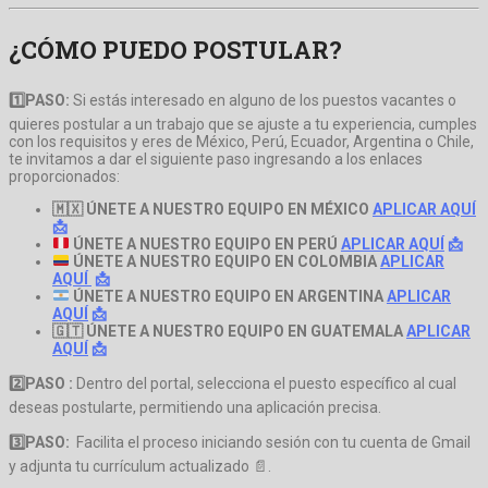
¿CÓMO PUEDO POSTULAR?
1️⃣PASO:
Si estás interesado en alguno de los puestos vacantes o
quieres postular a un trabajo que se ajuste a tu experiencia, cumples
con los requisitos y eres de México, Perú, Ecuador, Argentina o Chile,
te invitamos a dar el siguiente paso ingresando a los enlaces
proporcionados:
🇲🇽 ÚNETE A NUESTRO EQUIPO EN MÉXICO
APLICAR AQUÍ
📩
ÚNETE A NUESTRO EQUIPO EN PERÚ
APLICAR AQUÍ
📩
ÚNETE A NUESTRO EQUIPO EN COLOMBIA
APLICAR
AQUÍ
📩
ÚNETE A NUESTRO EQUIPO EN ARGENTINA
APLICAR
AQUÍ
📩
🇬🇹 ÚNETE A NUESTRO EQUIPO EN GUATEMALA
APLICAR
AQUÍ
📩
2️⃣
PASO :
Dentro del portal, selecciona el puesto específico al cual
deseas postularte, permitiendo una aplicación precisa.
3️⃣
PASO:
Facilita el proceso iniciando sesión con tu cuenta de Gmail
y adjunta tu currículum actualizado 📄.