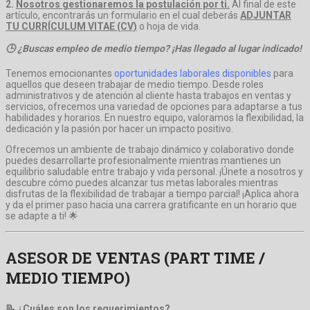
2.
Nosotros gestionaremos la postulación por ti.
Al final de este
artículo, encontrarás un formulario en el cual deberás
ADJUNTAR
TU CURRÍCULUM VITAE (CV)
o hoja de vida.
🕒 ¿Buscas empleo de medio tiempo? ¡Has llegado al lugar indicado!
Tenemos emocionantes
oportunidades laborales disponibles
para
aquellos que deseen trabajar de medio tiempo. Desde roles
administrativos y de atención al cliente hasta trabajos en ventas y
servicios, ofrecemos una variedad de opciones para adaptarse a tus
habilidades y horarios. En nuestro equipo, valoramos la flexibilidad, la
dedicación y la pasión por hacer un impacto positivo.
Ofrecemos un ambiente de trabajo dinámico y colaborativo donde
puedes desarrollarte profesionalmente mientras mantienes un
equilibrio saludable entre trabajo y vida personal. ¡Únete a nosotros y
descubre cómo puedes alcanzar tus metas laborales mientras
disfrutas de la flexibilidad de trabajar a tiempo parcial! ¡Aplica ahora
y da el primer paso hacia una carrera gratificante en un horario que
se adapte a ti! 🌟
ASESOR DE VENTAS (PART TIME /
MEDIO TIEMPO)
📝 ¿Cuáles son los requerimientos?