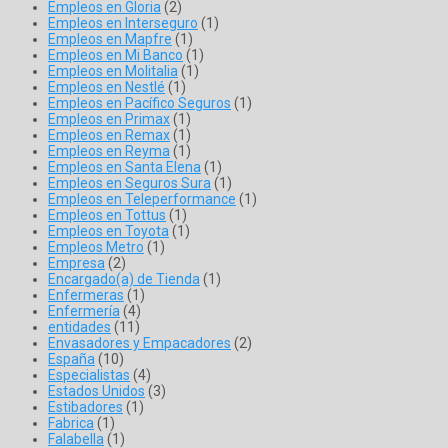
Empleos en Gloria
(2)
Empleos en Interseguro
(1)
Empleos en Mapfre
(1)
Empleos en Mi Banco
(1)
Empleos en Molitalia
(1)
Empleos en Nestlé
(1)
Empleos en Pacífico Seguros
(1)
Empleos en Primax
(1)
Empleos en Remax
(1)
Empleos en Reyma
(1)
Empleos en Santa Elena
(1)
Empleos en Seguros Sura
(1)
Empleos en Teleperformance
(1)
Empleos en Tottus
(1)
Empleos en Toyota
(1)
Empleos Metro
(1)
Empresa
(2)
Encargado(a) de Tienda
(1)
Enfermeras
(1)
Enfermería
(4)
entidades
(11)
Envasadores y Empacadores
(2)
España
(10)
Especialistas
(4)
Estados Unidos
(3)
Estibadores
(1)
Fabrica
(1)
Falabella
(1)