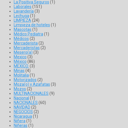
La Positiva Seguros
(1)
Laborales
(151)
Lavandería
(3)
Lechuga
(1)
LIMPIEZA
(24)
Limpieza de hoteles
(1)
Mascotas
(1)
Médico Pediatra
(1)
Médicos
(2)
Mercaderista
(2)
Mercaderistas
(2)
Mesero(a)
(3)
Mexico
(3)
México
(86)
MEXICO.
(3)
Minas
(4)
Molitalia
(1)
Motorizados
(2)
Moza(o) y Azafatas
(3)
Mozos
(2)
MULTINACIONALES
(9)
Nacional
(1)
NACIONALES
(60)
NAVIDAD
(2)
NEGOCIOS
(2)
Nicaragua
(1)
Niñera
(1)
Niñeras
(1)