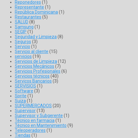
Reponedores
(1)
Representante
(1)
República Dominicana
(1)
Restaurantes
(5)
SALUD
(8)
Samsung
(1)
SEGIP
(1)
Seguridad y Limpieza
(8)
Seguros
(3)
Servicio
(1)
Servicio al cliente
(15)
servicios
(19)
Servicios de Limpieza
(12)
Servicios Mecánicos
(7)
Servicios Profesionales
(6)
Servicios técnicos
(40)
Servicos Bancarios
(3)
SERVISIOS
(1)
Software
(3)
Sprite
(1)
Suiza
(1)
SUPERMERCADOS
(20)
Supervisor
(13)
Supervisor y Subgerente
(1)
Técnico en farmacia
(1)
Técnico en Mantenimiento
(9)
Teleoperadores
(1)
Tiendas
(1)