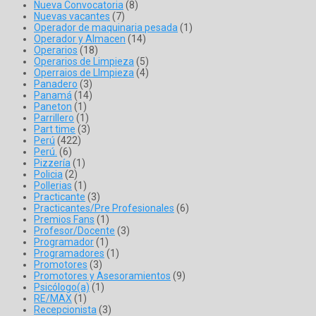
Nueva Convocatoria
(8)
Nuevas vacantes
(7)
Operador de maquinaria pesada
(1)
Operador y Almacen
(14)
Operarios
(18)
Operarios de Limpieza
(5)
Operraios de LImpieza
(4)
Panadero
(3)
Panamá
(14)
Paneton
(1)
Parrillero
(1)
Part time
(3)
Perú
(422)
Perú.
(6)
Pizzería
(1)
Policia
(2)
Pollerias
(1)
Practicante
(3)
Practicantes/Pre Profesionales
(6)
Premios Fans
(1)
Profesor/Docente
(3)
Programador
(1)
Programadores
(1)
Promotores
(3)
Promotores y Asesoramientos
(9)
Psicólogo(a)
(1)
RE/MAX
(1)
Recepcionista
(3)