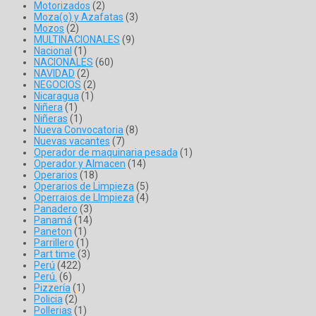
Motorizados
(2)
Moza(o) y Azafatas
(3)
Mozos
(2)
MULTINACIONALES
(9)
Nacional
(1)
NACIONALES
(60)
NAVIDAD
(2)
NEGOCIOS
(2)
Nicaragua
(1)
Niñera
(1)
Niñeras
(1)
Nueva Convocatoria
(8)
Nuevas vacantes
(7)
Operador de maquinaria pesada
(1)
Operador y Almacen
(14)
Operarios
(18)
Operarios de Limpieza
(5)
Operraios de LImpieza
(4)
Panadero
(3)
Panamá
(14)
Paneton
(1)
Parrillero
(1)
Part time
(3)
Perú
(422)
Perú.
(6)
Pizzería
(1)
Policia
(2)
Pollerias
(1)