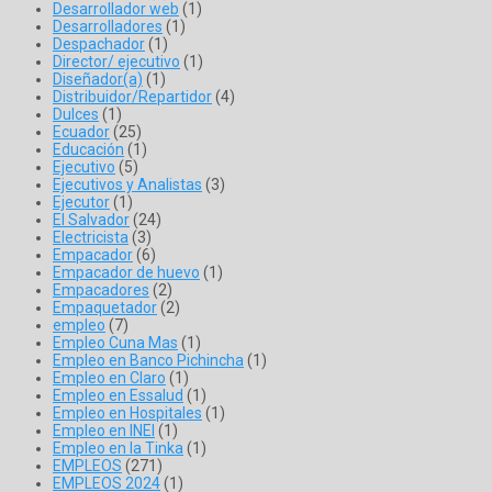
Desarrollador web
(1)
Desarrolladores
(1)
Despachador
(1)
Director/ ejecutivo
(1)
Diseñador(a)
(1)
Distribuidor/Repartidor
(4)
Dulces
(1)
Ecuador
(25)
Educación
(1)
Ejecutivo
(5)
Ejecutivos y Analistas
(3)
Ejecutor
(1)
El Salvador
(24)
Electricista
(3)
Empacador
(6)
Empacador de huevo
(1)
Empacadores
(2)
Empaquetador
(2)
empleo
(7)
Empleo Cuna Mas
(1)
Empleo en Banco Pichincha
(1)
Empleo en Claro
(1)
Empleo en Essalud
(1)
Empleo en Hospitales
(1)
Empleo en INEI
(1)
Empleo en la Tinka
(1)
EMPLEOS
(271)
EMPLEOS 2024
(1)