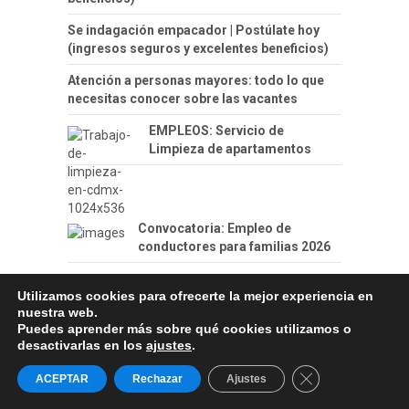
Se indagación empacador | Postúlate hoy
(ingresos seguros y excelentes beneficios)
Atención a personas mayores: todo lo que
necesitas conocer sobre las vacantes
EMPLEOS: Servicio de
Limpieza de apartamentos
Convocatoria: Empleo de
conductores para familias 2026
INEI fortalece su equipo de
Utilizamos cookies para ofrecerte la mejor experiencia en
trabajo | Revisa la convocatoria
nuestra web.
aquí
Puedes aprender más sobre qué cookies utilizamos o
desactivarlas en los
ajustes
.
Toyota Perú incorpora perfiles
Cerrar el banner
ACEPTAR
Rechazar
Ajustes
para nuevas funciones