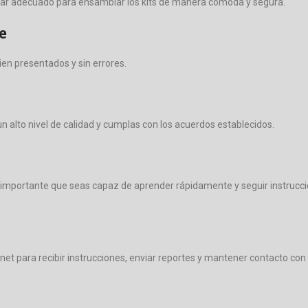
hogar adecuado para ensamblar los kits de manera cómoda y segura.
e
ien presentados y sin errores.
 alto nivel de calidad y cumplas con los acuerdos establecidos.
 importante que seas capaz de aprender rápidamente y seguir instrucci
t para recibir instrucciones, enviar reportes y mantener contacto con 