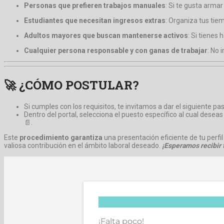
Personas que prefieren trabajos manuales
: Si te gusta armar
Estudiantes que necesitan ingresos extras
: Organiza tus tie
Adultos mayores que buscan mantenerse activos
: Si tienes
Cualquier persona responsable y con ganas de trabajar
: No 
🚀 ¿CÓMO POSTULAR?
Si cumples con los requisitos, te invitamos a dar el siguiente p
Dentro del portal, selecciona el puesto específico al cual deseas
📄.
Este
procedimiento garantiza
una presentación eficiente de tu perfil
valiosa contribución en el ámbito laboral deseado.
¡Esperamos recibir t