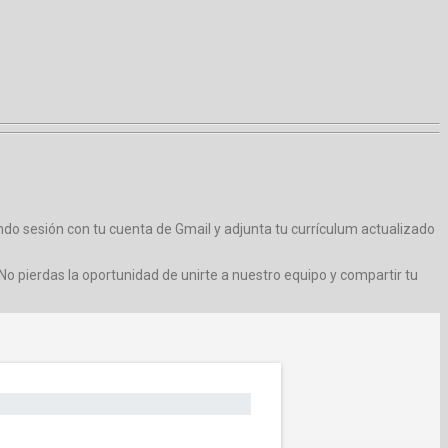
iando sesión con tu cuenta de Gmail y adjunta tu currículum actualizado
No pierdas la oportunidad de unirte a nuestro equipo y compartir tu