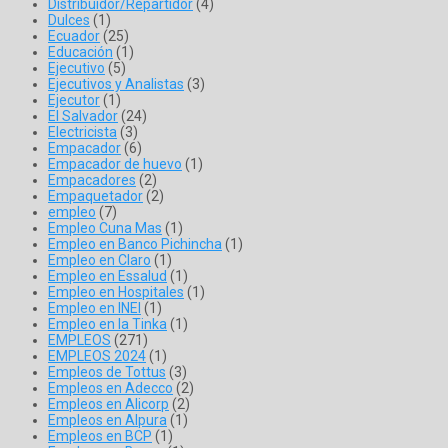
Distribuidor/Repartidor
(4)
Dulces
(1)
Ecuador
(25)
Educación
(1)
Ejecutivo
(5)
Ejecutivos y Analistas
(3)
Ejecutor
(1)
El Salvador
(24)
Electricista
(3)
Empacador
(6)
Empacador de huevo
(1)
Empacadores
(2)
Empaquetador
(2)
empleo
(7)
Empleo Cuna Mas
(1)
Empleo en Banco Pichincha
(1)
Empleo en Claro
(1)
Empleo en Essalud
(1)
Empleo en Hospitales
(1)
Empleo en INEI
(1)
Empleo en la Tinka
(1)
EMPLEOS
(271)
EMPLEOS 2024
(1)
Empleos de Tottus
(3)
Empleos en Adecco
(2)
Empleos en Alicorp
(2)
Empleos en Alpura
(1)
Empleos en BCP
(1)