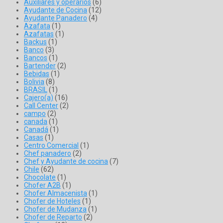
Auxiliares y operarios
(6)
Ayudante de Cocina
(12)
Ayudante Panadero
(4)
Azafata
(1)
Azafatas
(1)
Backus
(1)
Banco
(3)
Bancos
(1)
Bartender
(2)
Bebidas
(1)
Bolivia
(8)
BRASIL
(1)
Cajero(a)
(16)
Call Center
(2)
campo
(2)
canada
(1)
Canadá
(1)
Casas
(1)
Centro Comercial
(1)
Chef panadero
(2)
Chef y Ayudante de cocina
(7)
Chile
(62)
Chocolate
(1)
Chofer A2B
(1)
Chofer Almacenista
(1)
Chofer de Hoteles
(1)
Chofer de Mudanza
(1)
Chofer de Reparto
(2)