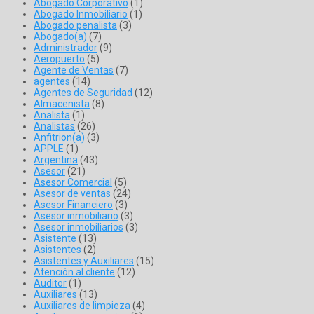
Abogado Corporativo
(1)
Abogado Inmobiliario
(1)
Abogado penalista
(3)
Abogado(a)
(7)
Administrador
(9)
Aeropuerto
(5)
Agente de Ventas
(7)
agentes
(14)
Agentes de Seguridad
(12)
Almacenista
(8)
Analista
(1)
Analistas
(26)
Anfitrion(a)
(3)
APPLE
(1)
Argentina
(43)
Asesor
(21)
Asesor Comercial
(5)
Asesor de ventas
(24)
Asesor Financiero
(3)
Asesor inmobiliario
(3)
Asesor inmobiliarios
(3)
Asistente
(13)
Asistentes
(2)
Asistentes y Auxiliares
(15)
Atención al cliente
(12)
Auditor
(1)
Auxiliares
(13)
Auxiliares de limpieza
(4)