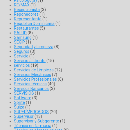
Psicólogo(a)
(1)
RE/MAX
(1)
Recepcionista
(3)
Reponedores
(1)
Representante
(1)
República Dominicana
(1)
Restaurantes
(5)
SALUD
(8)
Samsung
(1)
SEGIP
(1)
Seguridad y Limpieza
(8)
Seguros
(3)
Servicio
(1)
Servicio al cliente
(15)
servicios
(19)
Servicios de Limpieza
(12)
Servicios Mecánicos
(7)
Servicios Profesionales
(6)
Servicios técnicos
(40)
Servicos Bancarios
(3)
SERVISIOS
(1)
Software
(3)
Sprite
(1)
Suiza
(1)
SUPERMERCADOS
(20)
Supervisor
(13)
Supervisor y Subgerente
(1)
Técnico en farmacia
(1)