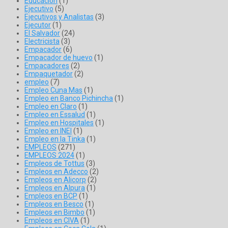
Educación
(1)
Ejecutivo
(5)
Ejecutivos y Analistas
(3)
Ejecutor
(1)
El Salvador
(24)
Electricista
(3)
Empacador
(6)
Empacador de huevo
(1)
Empacadores
(2)
Empaquetador
(2)
empleo
(7)
Empleo Cuna Mas
(1)
Empleo en Banco Pichincha
(1)
Empleo en Claro
(1)
Empleo en Essalud
(1)
Empleo en Hospitales
(1)
Empleo en INEI
(1)
Empleo en la Tinka
(1)
EMPLEOS
(271)
EMPLEOS 2024
(1)
Empleos de Tottus
(3)
Empleos en Adecco
(2)
Empleos en Alicorp
(2)
Empleos en Alpura
(1)
Empleos en BCP
(1)
Empleos en Besco
(1)
Empleos en Bimbo
(1)
Empleos en CIVA
(1)