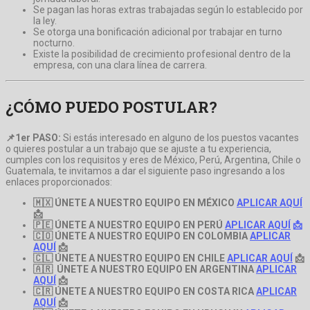
Se pagan las horas extras trabajadas según lo establecido por
la ley.
Se otorga una bonificación adicional por trabajar en turno
nocturno.
Existe la posibilidad de crecimiento profesional dentro de la
empresa, con una clara línea de carrera.
¿CÓMO PUEDO POSTULAR?
📌1er
PASO:
Si estás interesado en alguno de los puestos vacantes
o quieres postular a un trabajo que se ajuste a tu experiencia,
cumples con los requisitos y eres de México, Perú, Argentina, Chile o
Guatemala, te invitamos a dar el siguiente paso ingresando a los
enlaces proporcionados:
🇲🇽 ÚNETE A NUESTRO EQUIPO EN MÉXICO
APLICAR AQUÍ
📩
🇵🇪 ÚNETE A NUESTRO EQUIPO EN PERÚ
APLICAR AQUÍ
📩
🇨🇴 ÚNETE A NUESTRO EQUIPO EN COLOMBIA
APLICAR
AQUÍ
📩
🇨🇱 ÚNETE A NUESTRO EQUIPO EN CHILE
APLICAR AQUÍ
📩
🇦🇷 ÚNETE A NUESTRO EQUIPO EN ARGENTINA
APLICAR
AQUÍ
📩
🇨🇷 ÚNETE A NUESTRO EQUIPO EN COSTA RICA
APLICAR
AQUÍ
📩