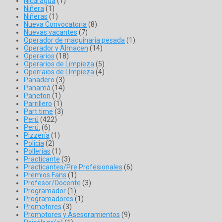
Nicaragua
(1)
Niñera
(1)
Niñeras
(1)
Nueva Convocatoria
(8)
Nuevas vacantes
(7)
Operador de maquinaria pesada
(1)
Operador y Almacen
(14)
Operarios
(18)
Operarios de Limpieza
(5)
Operraios de LImpieza
(4)
Panadero
(3)
Panamá
(14)
Paneton
(1)
Parrillero
(1)
Part time
(3)
Perú
(422)
Perú.
(6)
Pizzería
(1)
Policia
(2)
Pollerias
(1)
Practicante
(3)
Practicantes/Pre Profesionales
(6)
Premios Fans
(1)
Profesor/Docente
(3)
Programador
(1)
Programadores
(1)
Promotores
(3)
Promotores y Asesoramientos
(9)