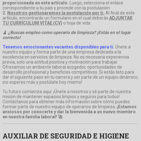
proporcionada en este artículo.
Luego, selecciona el enlace
correspondiente a tu país y procede con la postulación.
2.
Nosotros gestionaremos la postulación por ti.
Al final de este
artículo, encontrarás un formulario en el cual deberás
ADJUNTAR
TU CURRÍCULUM VITAE (CV)
o hoja de vida.
🧹 ¿Buscas empleo como operario de limpieza? ¡Estás en el lugar
correcto!
Tenemos emocionantes vacantes disponibles para ti.
Únete a
nuestro equipo y forma parte de una empresa dedicada a la
excelencia en servicios de limpieza. No es necesaria experiencia
previa, solo una actitud positiva y motivación para trabajar.
Ofrecemos un ambiente laboral acogedor, oportunidades de
desarrollo profesional y beneficios competitivos. Si estás listo para
dar el siguiente paso en tu carrera y ser parte de un equipo dinámico,
¡no esperes más y postúlate hoy mismo!
Tu futuro comienza aquí. ¡Únete a nosotros y sé parte de nuestra
misión de mantener espacios limpios y seguros para todos!
Contáctanos para obtener más información sobre cómo puedes
formar parte de nuestro equipo de operarios de limpieza.
¡Estamos
ansiosos por conocerte y dar la bienvenida a un nuevo miembro
en nuestra familia laboral! 🚀
AUXILIAR DE SEGURIDAD E HIGIENE