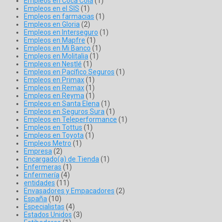
Empleos en Coca Cola
(1)
Empleos en el SIS
(1)
Empleos en farmacias
(1)
Empleos en Gloria
(2)
Empleos en Interseguro
(1)
Empleos en Mapfre
(1)
Empleos en Mi Banco
(1)
Empleos en Molitalia
(1)
Empleos en Nestlé
(1)
Empleos en Pacífico Seguros
(1)
Empleos en Primax
(1)
Empleos en Remax
(1)
Empleos en Reyma
(1)
Empleos en Santa Elena
(1)
Empleos en Seguros Sura
(1)
Empleos en Teleperformance
(1)
Empleos en Tottus
(1)
Empleos en Toyota
(1)
Empleos Metro
(1)
Empresa
(2)
Encargado(a) de Tienda
(1)
Enfermeras
(1)
Enfermería
(4)
entidades
(11)
Envasadores y Empacadores
(2)
España
(10)
Especialistas
(4)
Estados Unidos
(3)