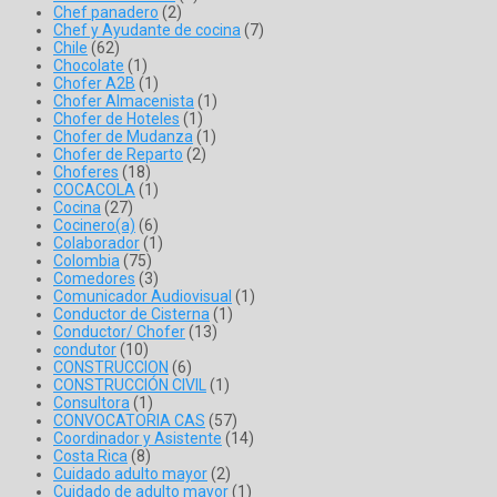
Chef panadero
(2)
Chef y Ayudante de cocina
(7)
Chile
(62)
Chocolate
(1)
Chofer A2B
(1)
Chofer Almacenista
(1)
Chofer de Hoteles
(1)
Chofer de Mudanza
(1)
Chofer de Reparto
(2)
Choferes
(18)
COCACOLA
(1)
Cocina
(27)
Cocinero(a)
(6)
Colaborador
(1)
Colombia
(75)
Comedores
(3)
Comunicador Audiovisual
(1)
Conductor de Cisterna
(1)
Conductor/ Chofer
(13)
condutor
(10)
CONSTRUCCION
(6)
CONSTRUCCIÓN CIVIL
(1)
Consultora
(1)
CONVOCATORIA CAS
(57)
Coordinador y Asistente
(14)
Costa Rica
(8)
Cuidado adulto mayor
(2)
Cuidado de adulto mayor
(1)