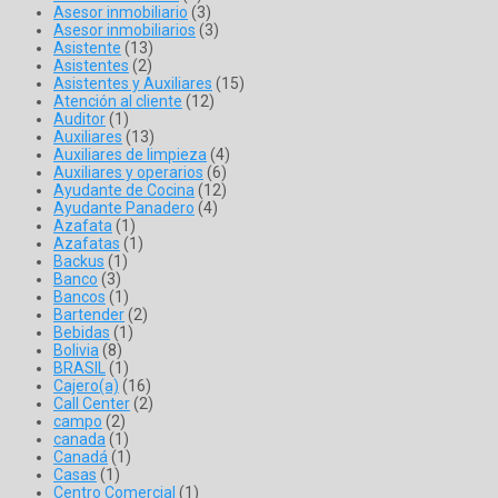
Asesor inmobiliario
(3)
Asesor inmobiliarios
(3)
Asistente
(13)
Asistentes
(2)
Asistentes y Auxiliares
(15)
Atención al cliente
(12)
Auditor
(1)
Auxiliares
(13)
Auxiliares de limpieza
(4)
Auxiliares y operarios
(6)
Ayudante de Cocina
(12)
Ayudante Panadero
(4)
Azafata
(1)
Azafatas
(1)
Backus
(1)
Banco
(3)
Bancos
(1)
Bartender
(2)
Bebidas
(1)
Bolivia
(8)
BRASIL
(1)
Cajero(a)
(16)
Call Center
(2)
campo
(2)
canada
(1)
Canadá
(1)
Casas
(1)
Centro Comercial
(1)