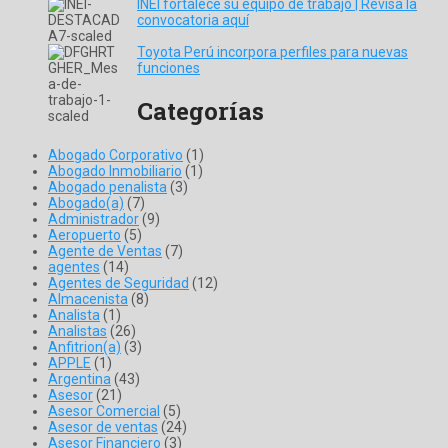
INEI fortalece su equipo de trabajo | Revisa la
convocatoria aquí
Toyota Perú incorpora perfiles para nuevas
funciones
Categorías
Abogado Corporativo
(1)
Abogado Inmobiliario
(1)
Abogado penalista
(3)
Abogado(a)
(7)
Administrador
(9)
Aeropuerto
(5)
Agente de Ventas
(7)
agentes
(14)
Agentes de Seguridad
(12)
Almacenista
(8)
Analista
(1)
Analistas
(26)
Anfitrion(a)
(3)
APPLE
(1)
Argentina
(43)
Asesor
(21)
Asesor Comercial
(5)
Asesor de ventas
(24)
Asesor Financiero
(3)