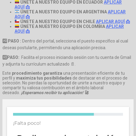
ÚNETE A NUESTRO EQUIPO EN ECUADOR
APLICAR
AQUÍ
📩
ÚNETE A NUESTRO EQUIPO EN ARGENTINA
APLICAR
AQUÍ
📩
ÚNETE A NUESTRO EQUIPO EN CHILE
APLICAR AQUÍ
📩
ÚNETE A NUESTRO EQUIPO EN COLOMBIA
APLICAR
AQUÍ
📩
2️⃣
PASO :
Dentro del portal, selecciona el puesto específico al cual
deseas postularte, permitiendo una aplicación precisa.
3️⃣
PASO:
Facilita el proceso iniciando sesión con tu cuenta de Gmail
y adjunta tu currículum actualizado 📄.
Este
procedimiento garantiza
una presentación eficiente de tu
perfil y
maximiza tus posibilidades
de destacar en el proceso de
selección. No pierdas la oportunidad de unirte a nuestro equipo y
compartir tu valiosa contribución en el ámbito laboral
deseado.
¡Esperamos recibir tu aplicación! 🚀