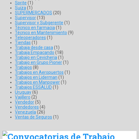
Sprite
(1)
Suiza
(1)
SUPERMERCADOS
(20)
Supervisor
(13)
Supervisor y Subgerente
(1)
Técnico en farmacia
(1)
Técnico en Mantenimiento
(9)
Teleoperadores
(1)
Tiendas
(1)
Trabaja desde casa
(1)
Trabaja Empacando
(18)
Trabajo en Cevicheria
(1)
Trabajo en Grupo Pioner
(1)
Trabajos
(8)
Trabajos en Aeropuertos
(1)
Trabajos en Liderman
(1)
Trabajos en Manpower
(1)
Trabajos ESSALUD
(1)
Uruguay
(6)
Vajillero
(2)
Vendedor
(5)
Vendedores
(4)
Venezuela
(26)
Ventas de Seguros
(1)