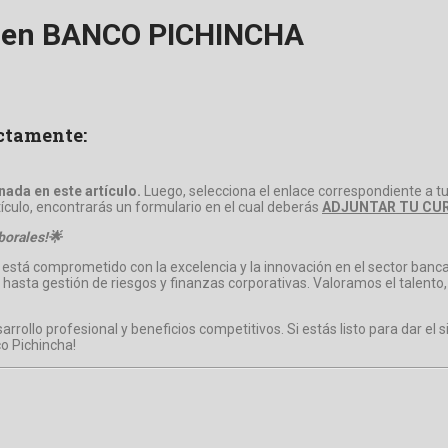
ti en BANCO PICHINCHA
ectamente:
ada en este artículo.
Luego, selecciona el enlace correspondiente a tu
rtículo, encontrarás un formulario en el cual deberás
ADJUNTAR TU CUR
borales!🌟
está comprometido con la excelencia y la innovación en el sector ba
al hasta gestión de riesgos y finanzas corporativas. Valoramos el talent
llo profesional y beneficios competitivos. Si estás listo para dar el s
o Pichincha!