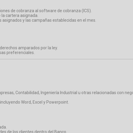
tiones de cobranza al software de cobranza (ICS).
 la cartera asignada.
s asignados y las campañas establecidas en el mes.
s derechos amparados por la ley.
sas preferenciales.
esas, Contabilidad, Ingeniería Industrial u otras relacionadas con neg
 incluyendo Word, Excel y Powerpoint.
ada.
des de los clientes dentro del Banco.